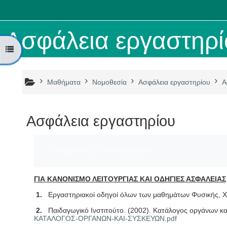
Μετάβαση στο κεντρικό περιεχόμενο
Ασφάλεια εργαστηρίο
Άνοιγμα ευρετηρίου μαθήματος
Μαθήματα
Νομοθεσία
Ασφάλεια εργαστηρίου
Α
Ασφάλεια εργαστηρίου
Απαιτήσεις ολοκλήρωσης
Επισήμανση ως ολοκληρωμένου
ΓΙΑ ΚΑΝΟΝΙΣΜΟ ΛΕΙΤΟΥΡΓΙΑΣ ΚΑΙ ΟΔΗΓΙΕΣ ΑΣΦΑΛΕΙΑΣ
1.
Εργαστηριακοί οδηγοί όλων των μαθημάτων Φυσικής, Χη
2.
Παιδαγωγικό Ινστιτούτο. (2002). Κατάλογος οργάνων 
ΚΑΤΑΛΟΓΟΣ-ΟΡΓΑΝΩΝ-ΚΑΙ-
ΣΥΣΚΕΥΩΝ.
pdf